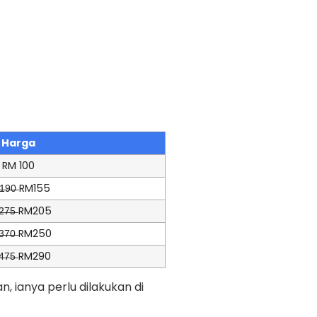
Harga
RM 100
̶1̶9̶0̶ RM155
̶2̶7̶5̶ RM205
̶3̶7̶0̶ RM250
̶4̶7̶5̶ RM290
 ianya perlu dilakukan di