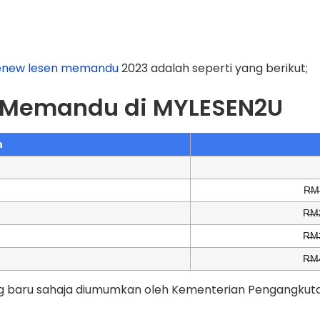
enew lesen memandu
2023 adalah seperti yang berikut;
 Memandu di MYLESEN2U
n
R̶M
R̶M
R̶M
R̶M
 baru sahaja diumumkan oleh Kementerian Pengangkutan,