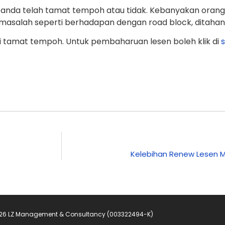
da telah tamat tempoh atau tidak. Kebanyakan orang 
alah seperti berhadapan dengan road block, ditahan p
tamat tempoh. Untuk pembaharuan lesen boleh klik di
s
Kelebihan Renew Lesen
2026 LZ Management & Consultancy (003322494-K)